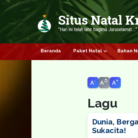
Skip to main content
Situs Natal K
"Hari ini telah lahir bagimu Juruselamat ...
Beranda
Paket Natal
Bahan N
-
↺
+
A
A
A
Lagu
Dunia, Berg
Sukacita!