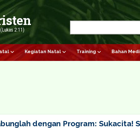
risten
Search
" (Lukas 2:11)
atal
Kegiatan Natal
Training
Bahan Medi
abunglah dengan Program: Sukacita! S