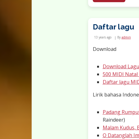
Daftar lagu
13 years ago
By
admin
Download
Download Lagu
500 MIDI Natal 
Daftar lagu MID
Lirik bahasa Indone
Padang Rumput
Raindeer)
Malam Kudus, B
O Datanglah I