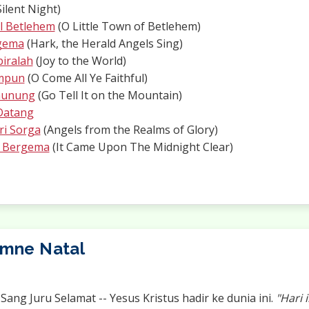
ilent Night)
l Betlehem
(O Little Town of Betlehem)
rgema
(Hark, the Herald Angels Sing)
iralah
(Joy to the World)
impun
(O Come All Ye Faithful)
 Gunung
(Go Tell It on the Mountain)
Datang
ri Sorga
(Angels from the Realms of Glory)
i Bergema
(It Came Upon The Midnight Clear)
 lagu
imne Natal
Sang Juru Selamat -- Yesus Kristus hadir ke dunia ini.
"Hari i