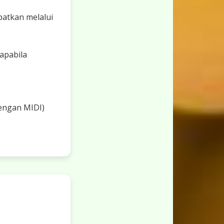
patkan melalui
apabila
engan MIDI)