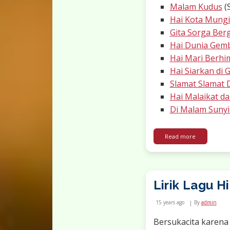
Malam Kudus
(S
Hai Kota Mungi
Gita Sorga Be
Hai Dunia Gemb
Hai Mari Berh
Hai Siarkan di
Slamat Slamat 
Hai Malaikat da
Di Malam Suny
about Daftar
Read more
Lirik Lagu H
15 years ago
By
admin
Bersukacita karena 