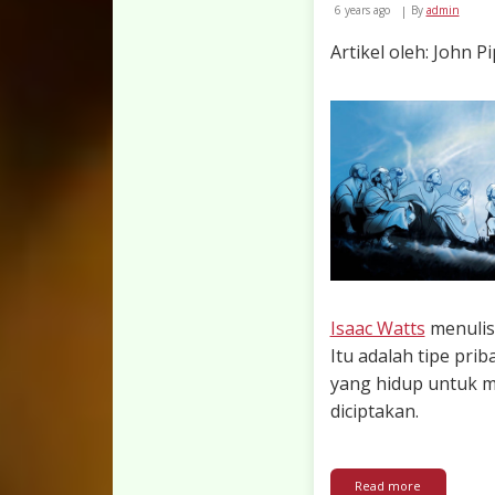
6 years ago
By
admin
Artikel oleh: John P
Isaac Watts
menulis 
Itu adalah tipe pri
yang hidup untuk m
diciptakan.
about Dunia,
Read more