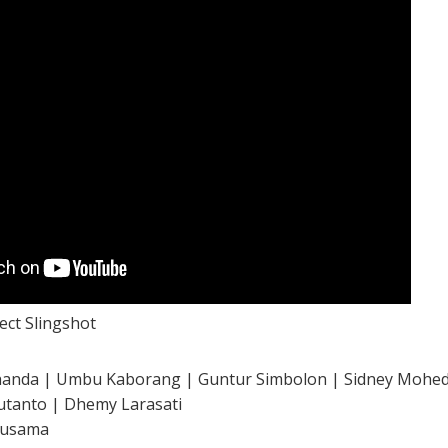
ect Slingshot
ohanda | Umbu Kaborang | Guntur Simbolon | Sidney Mohed
Sutanto | Dhemy Larasati
nusama