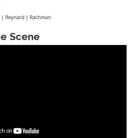
n
ah | Reynard | Rachman
he Scene