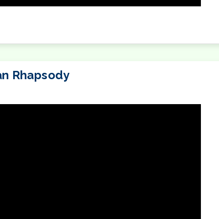
STMAS PROJECT
an Rhapsody