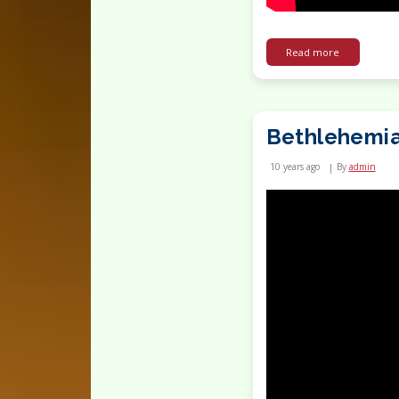
about CHRI
Read more
Bethlehemi
10 years ago
By
admin