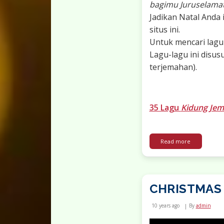
bagimu Juruselamat,
Jadikan Natal Anda 
situs ini.
Untuk mencari lag
Lagu-lagu ini disus
terjemahan).
35 Lagu
Kidung Jem
about Lirik 
Read more
CHRISTMAS
10 years ago
By
admin