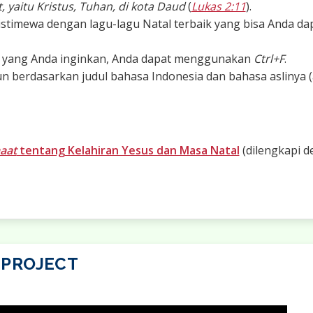
 yaitu Kristus, Tuhan, di kota Daud
(
Lukas 2:11
).
istimewa dengan lagu-lagu Natal terbaik yang bisa Anda da
u yang Anda inginkan, Anda dapat menggunakan
Ctrl+F
.
un berdasarkan judul bahasa Indonesia dan bahasa aslinya (
aat
tentang Kelahiran Yesus dan Masa Natal
(dilengkapi d
Lagu Himne Natal
 PROJECT