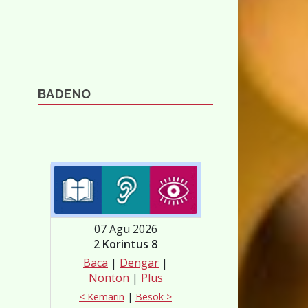
BADENO
07 Agu 2026
2 Korintus 8
Baca
|
Dengar
|
Nonton
|
Plus
< Kemarin
|
Besok >