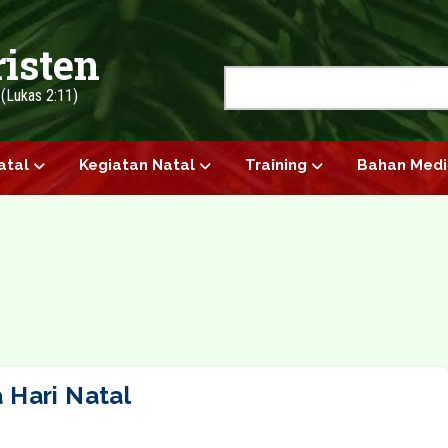
risten
Search
" (Lukas 2:11)
atal
Kegiatan Natal
Training
Bahan Medi
 Hari Natal