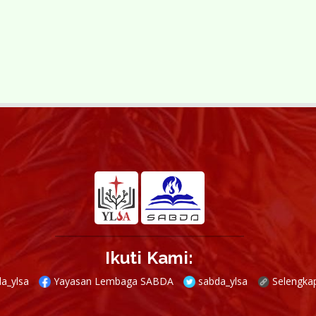
Ikuti Kami:
a_ylsa
Yayasan Lembaga SABDA
sabda_ylsa
Selengka