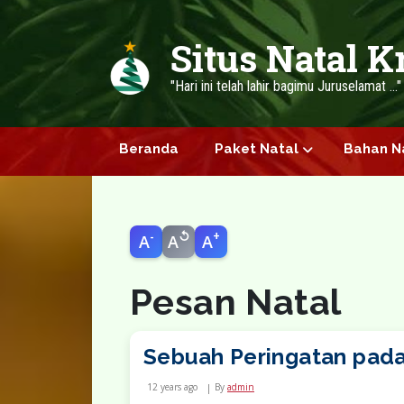
Skip to main content
Situs Natal K
"Hari ini telah lahir bagimu Juruselamat ...
Beranda
Paket Natal
Bahan N
-
↺
+
A
A
A
Pesan Natal
Sebuah Peringatan pada
12 years ago
By
admin